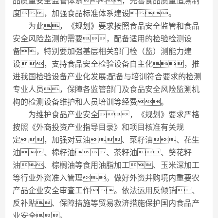
品质量安全监管体系，完善食品质量追溯制
度，加强食品标准体系建设。
为此，《规划》要求按照食品安全监管和食品
安全风险监测的需要，配备适用的检验检测设
备，特别要加强基层相关部门检（监）测能力建
设，支持食品安全检验设备自主化，推
进我国检验设备产业化发展;配备与培训符合要求的检测
专业人员，保障各监管部门及食品安全风险监测机
构的检测设备维护和人员培训等经费。
为维护食品产业安全，《规划》要求严格
按照《外商投资产业指导目录》和项目核准有关规
定，加强对豆油、菜籽油、花生
油、棉籽油、茶籽油、葵花籽
油、棕榈油等食用油脂加工、玉米深加工
等行业外资准入管理。做好外资并购境内重要农
产品企业安全审查工作。依法运用反倾销、
反补贴、保障措施等贸易救济措施保护国内食品产
业安全。